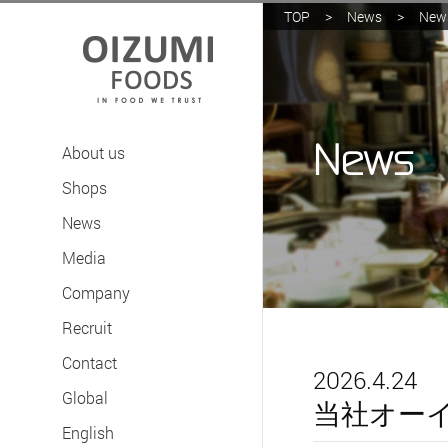
TOP
>
News
>
New
News
About us
Shops
News
Media
Company
Recruit
Contact
2026.4.24
Global
当社オーイ
English