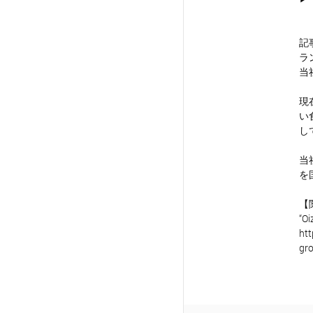
記
ラ
当
現
い
し
当
を
【
“Oi
htt
gr