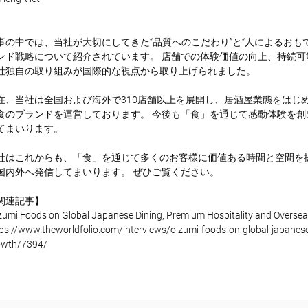
事の中では、当社が大切にしてきた“品質へのこだわり”と“人によるおも
ンド戦略について紹介されています。 店舗での体験価値の向上、持続
社独自の取り組みが国際的な視点から取り上げられました。
在、当社は全国および海外で310店舗以上を展開し、居酒屋業態をはじ
食のブランドを運営しております。 今後も「食」を通じて感動体験を
てまいります。
社はこれからも、「食」を通じて多くのお客様に価値ある時間と空間を
国内外へ発信してまいります。 ぜひご覧ください。
関連記事】
zumi Foods on Global Japanese Dining, Premium Hospitality and Overse
ps://www.theworldfolio.com/interviews/oizumi-foods-on-global-japanese
owth/7394/