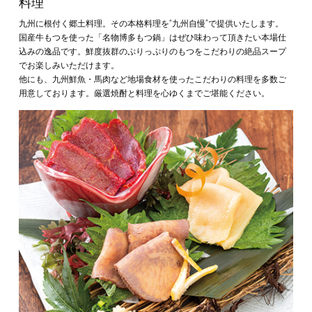
料理
九州に根付く郷土料理。その本格料理を“九州自慢”で提供いたします。
国産牛もつを使った「名物博多もつ鍋」はぜひ味わって頂きたい本場仕
込みの逸品です。鮮度抜群のぷりっぷりのもつをこだわりの絶品スープ
でお楽しみいただけます。
他にも、九州鮮魚・馬肉など地場食材を使ったこだわりの料理を多数ご
用意しております。厳選焼酎と料理を心ゆくまでご堪能ください。