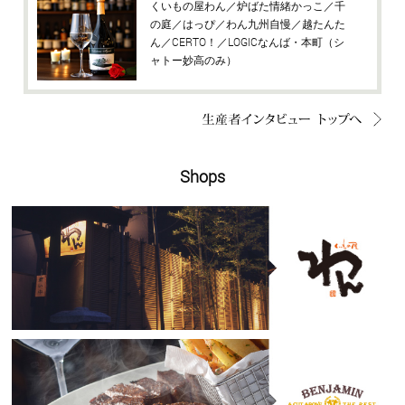
くいもの屋わん／炉ばた情緒かっこ／千
の庭／はっぴ／わん九州自慢／越たんた
ん／CERTO！／LOGICなんば・本町（シ
ャトー妙高のみ）
Shops