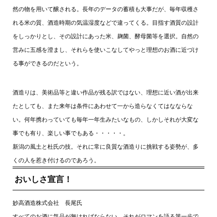
然の物を用いて醸される。長年のデータの蓄積も大事だが、毎年収穫さ
れる米の質、酒造時期の気温湿度などで違ってくる。目指す酒質の設計
をしっかりとし、その設計にあった米、麹菌、酵母菌等を選択。自然の
営みに五感を澄まし、それらを使いこなしてやっと理想のお酒に近づけ
る事ができるのだという。
酒造りは、美術品等と違い作品が残る訳ではない、理想に近い酒が出来
たとしても、また来年は条件にあわせて一から造らなくてはなならな
い。何年携わっていても毎年一年生みたいなもの、しかしそれが大変な
事でも有り、楽しい事でもある・・・・・。
新潟の風土と杜氏の技。それに常に良質な酒造りに挑戦する姿勢が、多
くの人を惹き付けるのであろう。
おいしさ宣言！
妙高酒造株式会社 長尾氏
すべてのお酒に気品が無ければならない、それがロマンを語る第一歩で