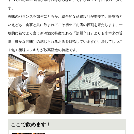
す。
香味のバランスを如何にとるか。総合的な品質設計が重要で、吟醸酒と
いえども、食事と共に飲まれてこそ初めてお酒の役割を果たします。一
般的に巷でよく言う新潟酒の特徴である『淡麗辛口』よりも米本来の旨
味（微かな甘味）の感じられるお酒を目指していますが、決してしつこ
く無く後味スッキリが妙高酒造の特徴です。
ここで飲めます！