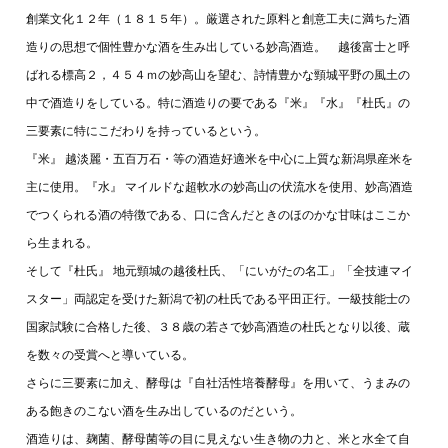
創業文化１２年（１８１５年）。厳選された原料と創意工夫に満ちた酒
造りの思想で個性豊かな酒を生み出している妙高酒造。 越後富士と呼
ばれる標高２，４５４ｍの妙高山を望む、詩情豊かな頸城平野の風土の
中で酒造りをしている。特に酒造りの要である『米』『水』『杜氏』の
三要素に特にこだわりを持っているという。
『米』 越淡麗・五百万石・等の酒造好適米を中心に上質な新潟県産米を
主に使用。『水』 マイルドな超軟水の妙高山の伏流水を使用、妙高酒造
でつくられる酒の特徴である、口に含んだときのほのかな甘味はここか
ら生まれる。
そして『杜氏』 地元頸城の越後杜氏、「にいがたの名工」「全技連マイ
スター」両認定を受けた新潟で初の杜氏である平田正行。一級技能士の
国家試験に合格した後、３８歳の若さで妙高酒造の杜氏となり以後、蔵
を数々の受賞へと導いている。
さらに三要素に加え、酵母は『自社活性培養酵母』を用いて、うまみの
ある飽きのこない酒を生み出しているのだという。
酒造りは、麹菌、酵母菌等の目に見えない生き物の力と、米と水全て自