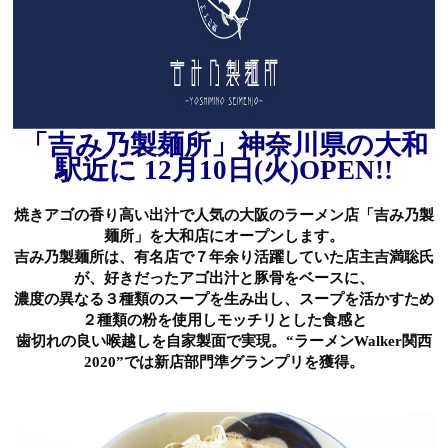
「吉み乃製麺所」神奈川県の大和
駅近に 12月10日(火)OPEN!!
焼きアゴの香り高い出汁で人気の大阪のラーメン店「吉み乃製
麺所」を大和店にオープンします。
吉み乃製麺所は、有名店で７年余り活躍していた店主吉満聡氏
が、好きだったアゴ出汁と豚骨をベースに、
濃度の異なる３種類のスープを生み出し、スープを活かすため
２種類の粉を使用しモッチリとした食感と
歯切れの良い喉越しを自家製面で実現。“ラーメンWalker関西
2020”では新店部門準グランプリを獲得。