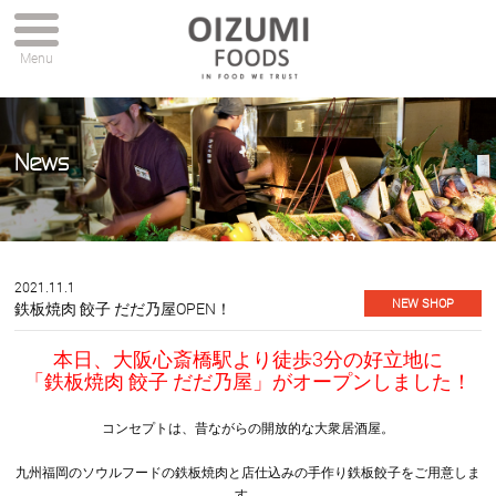
Menu
News
2021.11.1
NEW SHOP
鉄板焼肉 餃子 だだ乃屋OPEN！
本日、大阪心斎橋駅より徒歩3分の好立地に
「鉄板焼肉 餃子 だだ乃屋」がオープンしました！
コンセプトは、昔ながらの開放的な大衆居酒屋。
九州福岡のソウルフードの鉄板焼肉と店仕込みの手作り鉄板餃子をご用意しま
す。