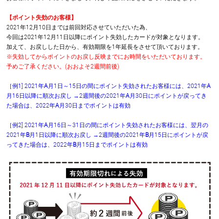
【ポイント失効のお客様】
2021年12月10日までは前回対応させていただいた為、
今回は2021年12月11日以降にポイント失効したカードが対象となります。
加えて、お戻しした日から、有効期限を1年延長をさせて頂いております。
※失効してからポイントのお戻し反映までにお時間をいただいております。
予めご了承ください。(おおよそ2週間前後)
［例1] 2021年
A
月1日～15日の間にポイント失効されたお客様には、2021年
A
月16日以降に順次お戻し →2週間後の2021年
A
月30日にポイントが戻ってき
た場合は、2022年
A
月30日までポイントは有効
［例2] 2021年
A
月16日～31日の間にポイント失効されたお客様には、翌月の
2021年
B
月1日以降に順次お戻し →2週間後の2021年
B
月15日にポイントが戻
ってきた場合は、2022年
B
月15日までポイントは有効