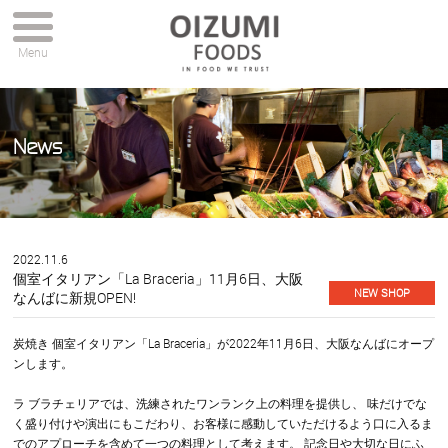
Menu
News
2022.11.6
個室イタリアン「La Braceria」11月6日、大阪
NEW SHOP
なんばに新規OPEN!
炭焼き 個室イタリアン「La Braceria」が2022年11月6日、大阪なんばにオープ
ンします。
ラ ブラチェリアでは、洗練されたワンランク上の料理を提供し、 味だけでな
く盛り付けや演出にもこだわり、お客様に感動していただけるよう口に入るま
でのアプローチを含めて一つの料理として考えます。 記念日や大切な日にふ