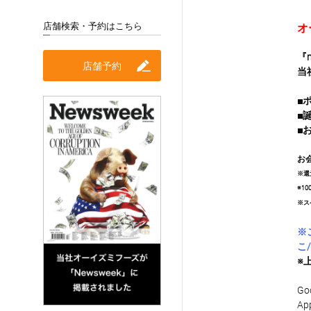
店舗検索・予約はこちら
オ
『
店舗予約
当
■
■
■
お
※還
※1
※ス
※
こ/
※
Go
App