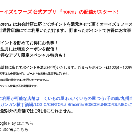
ーイズミフーズ 公式アプリ 『noren』の配信がスタート!
noren』はお会計額に応じてポイントを還元させて頂くオーイズミフー
社運営店舗にてご利用いただけます。 貯まったポイントでお得にお食事
ポイントを貯めてお得にお食事！
誕生月には特別クーポンを配信！
お得なアプリ限定スペシャル特典も！
会計額に応じてポイントを還元(付与)いたします。貯まったポイントは100pt＝10
元率はお会計額の1%、ゴールド会員様の還元率は5%です。
00pt未満の単位ではご利用いただけません。
ペシャル特典は不定期開催です。
ご利用が可能な店舗は くいもの屋 わん/くいもの屋 つう/千の庭/九州自
ガンガン横丁酒場/LOGIC/CERTO/La Braceria/BOSCO/UNICO/DUMB
上記以外の店舗ではご利用になれません。
ogle Play
はこちら
 Store
はこちら