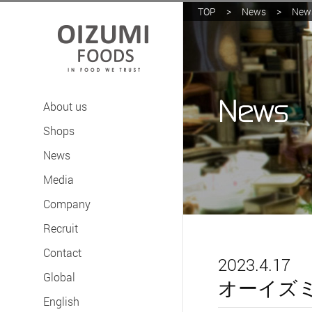
TOP
>
News
>
New
News
About us
Shops
News
Media
Company
Recruit
Contact
2023.4.17
Global
オーイズミ
English