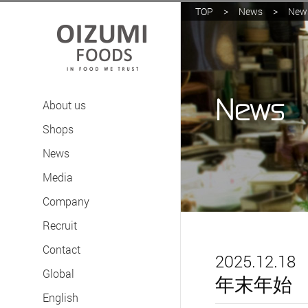
TOP
>
News
>
New
News
About us
Shops
News
Media
Company
Recruit
Contact
2025.12.18
Global
年末年始
English