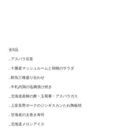
全8品
₋ アスパラ豆富
₋ 十勝産マッシュルームと胡桃のサラダ
₋ 鮮魚三種盛り合わせ
₋ 中札内鶏の塩麹漬け焼き
₋ 北海道産柳の舞・玉蜀黍・アスパラガス
₋ 上富良野ポークのジンギスカンたれ陶板焼
₋ 甘海老の太巻き寿司
₋ 北海道メロンアイス