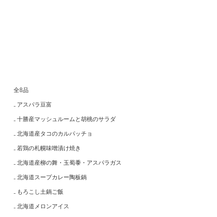
全8品
₋ アスパラ豆富
₋ 十勝産マッシュルームと胡桃のサラダ
₋ 北海道産タコのカルパッチョ
₋ 若鶏の札幌味噌漬け焼き
₋ 北海道産柳の舞・玉蜀黍・アスパラガス
₋ 北海道スープカレー陶板鍋
₋ もろこし土鍋ご飯
₋ 北海道メロンアイス