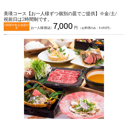
美瑛コース【お一人様ずつ個別の皿でご提供】※金/土/
祝前日は2時間制です。
7,000
2時間半飲み放題付
円
お一人様(税込)
き
（お料理のみ：5,350円）