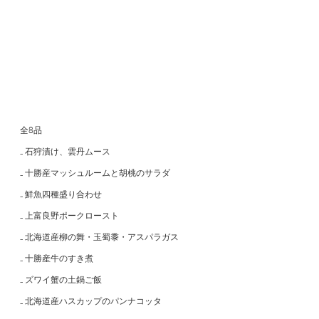
全8品
₋ 石狩漬け、雲丹ムース
₋ 十勝産マッシュルームと胡桃のサラダ
₋ 鮮魚四種盛り合わせ
₋ 上富良野ポークロースト
₋ 北海道産柳の舞・玉蜀黍・アスパラガス
₋ 十勝産牛のすき煮
₋ ズワイ蟹の土鍋ご飯
₋ 北海道産ハスカップのパンナコッタ