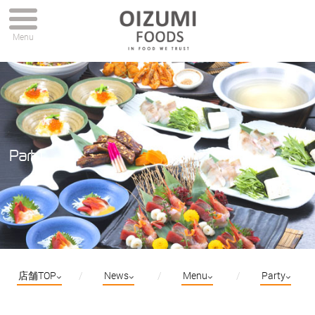
Menu
Party
店舗TOP
News
Menu
Party