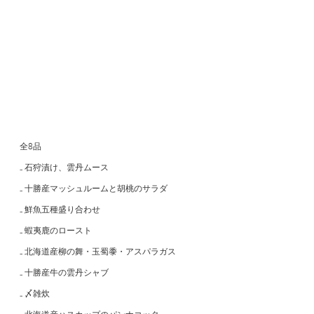
全8品
₋ 石狩漬け、雲丹ムース
₋ 十勝産マッシュルームと胡桃のサラダ
₋ 鮮魚五種盛り合わせ
₋ 蝦夷鹿のロースト
₋ 北海道産柳の舞・玉蜀黍・アスパラガス
₋ 十勝産牛の雲丹シャブ
₋ 〆雑炊