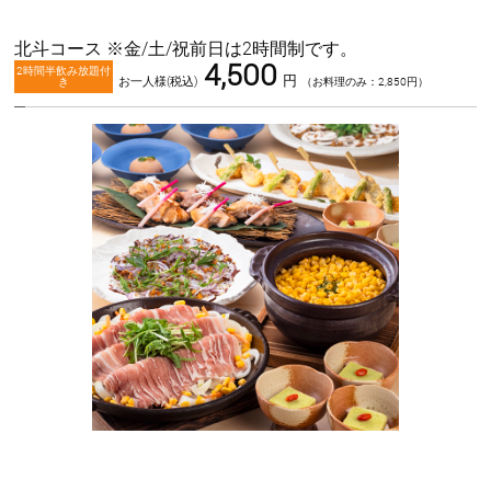
北斗コース ※金/土/祝前日は2時間制です。
4,500
2時間半飲み放題付
円
お一人様(税込)
き
（お料理のみ：2,850円）