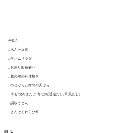
全8品
₋ あん肝豆富
₋ 生ハムサラダ
₋ お造り四種盛り
₋ 越の鶏の利休焼き
₋ のどぐろと舞茸の天ぷら
₋ 牛もつ鍋 または 寄せ鍋(旨塩だし/和風だし)
₋ 讃岐うどん
₋ とろけるわらび餅
風花