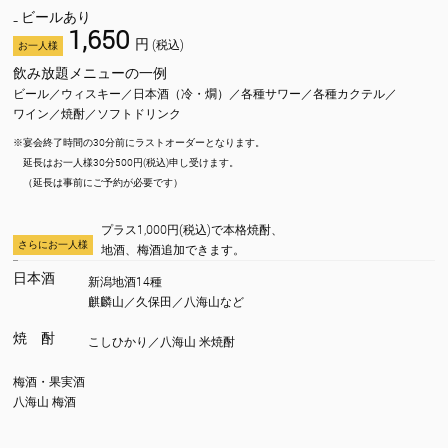
₋ ビールあり
1,650
円
(税込)
お一人様
飲み放題メニューの一例
ビール／ウィスキー／日本酒（冷・燗）／各種サワー／各種カクテル／
ワイン／焼酎／ソフトドリンク
※宴会終了時間の30分前にラストオーダーとなります。
延長はお一人様30分500円(税込)申し受けます。
（延長は事前にご予約が必要です）
プラス1,000円(税込)で本格焼酎、
さらにお一人様
地酒、梅酒追加できます。
日本酒
新潟地酒14種
麒麟山／久保田／八海山など
焼 酎
こしひかり／八海山 米焼酎
梅酒・果実酒
八海山 梅酒