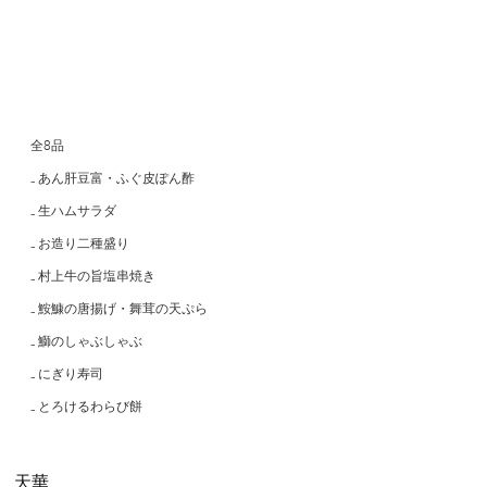
全8品
₋ あん肝豆富・ふぐ皮ぽん酢
₋ 生ハムサラダ
₋ お造り二種盛り
₋ 村上牛の旨塩串焼き
₋ 鮟鱇の唐揚げ・舞茸の天ぷら
₋ 鰤のしゃぶしゃぶ
₋ にぎり寿司
₋ とろけるわらび餅
天華