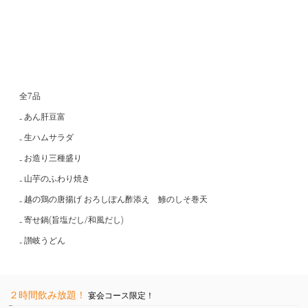
全7品
₋ あん肝豆富
₋ 生ハムサラダ
₋ お造り三種盛り
₋ 山芋のふわり焼き
₋ 越の鶏の唐揚げ おろしぽん酢添え 鯵のしそ巻天
₋ 寄せ鍋(旨塩だし/和風だし)
₋ 讃岐うどん
２時間飲み放題！
宴会コース限定！